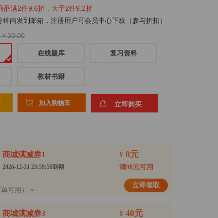
2件9.6折，大于2件9.2折
分钟内发到邮箱，注册用户可会员中心下载（参与折扣）
￥30.00
在线题库
复习资料
教材书籍
折
8元
商城满减券1
¥
2026-12-31 23:59:59到期
满98元可用
立即领取
订单可用）
40元
商城满减券3
¥