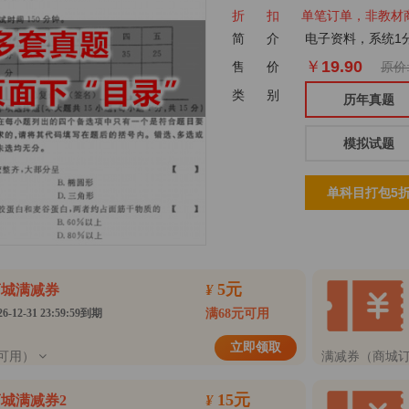
折 扣 单笔订单，非教材商品满
简 介
电子资料，系统1
￥
19.90
售 价
原价:
类 别
历年真题
模拟试题
单科目打包5
5元
商城满减券
¥
26-12-31 23:59:59到期
满68元可用
立即领取
可用）
满减券（商城
15元
城满减券2
¥