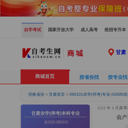
自学考试
国家开放大学
成人高考
统招专升本
甘肃
商城首页
按省份找
按专业找
切换省份
>
甘肃首页
>
090101农学(停考)专业
>
0268
甘肃农学(停考)本科专业
省代码:090101