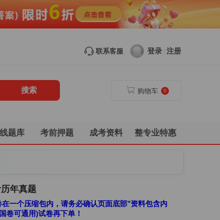
登录
注册
联系客服
|
购物车
0
线题库
考前押题
成考资料
整专业特惠
考历年真题
在一个压缩包内，请务必确认页面底部"资料包含内
全国卷可通用)试卷再下单！