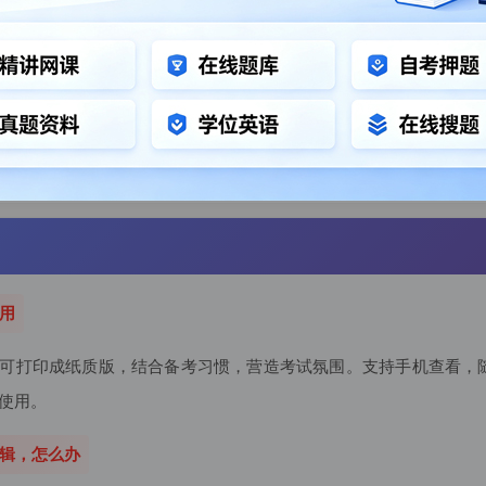
：购买后如本地仓库有现货，客服会在2个工作日内发货，发货完会
的订单，可以进入会员中心，发货订单查看订单发货状态及实时的
7个工作日，如有疑问请咨询在线客服！
非书籍的电子资料/题库/押题/视频课具有可复制性，购买后不支持退
籍收货后如因自身原因需要退换货，需要您承担退换货所产生的物流
用
可打印成纸质版，结合备考习惯，营造考试氛围。支持手机查看，
使用。
编辑，怎么办