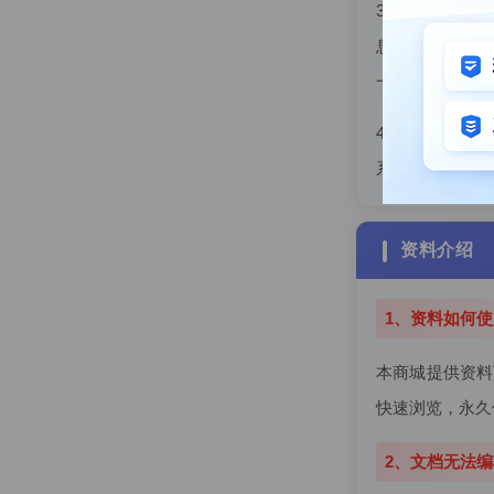
3、 书籍教材
息。登录后购买
一般发货不会超
4、 收货说明：
系客服补充！书
资料介绍
1、资料如何使
本商城提供资料
快速浏览，永久
2、文档无法