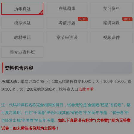
在线题库
复习资料
历年真题
模拟试题
考前押题
精讲网课
教材书籍
章节串讲课
视频课件
整专业资料班
资料包含内容
考期活动：
单笔订单金额小于100元赠送搜答案100次；大于100小于200元赠
送300次；大于200元赠送500次；找答案入口
点此查看
注：代码和课程名称完全相同的科目，试卷无论是“全国卷”还是“省份卷”，都
可复习通用。往往“全国卷”里会出现其他“省份卷”中的历年考题，“省份卷”中
也经常出现“全国卷”的历年考题。
如以下真题没有标注“(含答案)”则为无答案
试卷，如未标注省份则为全国卷！