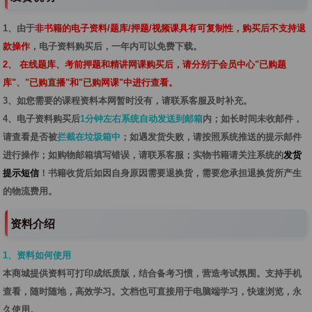
1、由于
非书籍的电子资料/题库/押题/视频课具有可复制性，购买后不支持退
款操作
，电子资料购买后，一年内可以免费下载。
2、 在线题库、考前押题和精讲网课购买后，请分别于会员中心"已购题
库"、"已购直播"和"已购网课"中进行查看。
3、如您需要的课程资料本网暂时没有，请联系客服及时补充。
4、电子资料购买后
1分钟左右系统自动发送到邮箱
内；如长时间未收邮件，
请查看是否被
拦截在垃圾箱中
；如遇发货失败，请按照系统推送的提示邮件
进行操作；如购物邮箱填写错误，请联系客服；实物书籍请关注系统的
发货
提示短信
！书籍收货后如因自身原因需要退换货，需要您承担退换货所产生
的物流费用。
资料介绍
1、资料如何使用
本商城提供资料可打印成纸质版，结合备考习惯，营造考试氛围。支持手机
查看，随时随地，高效学习。文档也可直接用于电脑端学习，快速浏览，永
久使用。