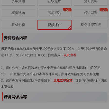
历年真题
在线题库
复习资料
模拟试题
考前押题
精讲网课
教材书籍
整专业资料班
视频课件
资料包含内容
考期活动：
单笔订单金额小于100元赠送搜答案100次；大于100小于200元赠
送300次；大于200元赠送500次；找答案入口
点此查看
1、课件包含：该科目教材对应各个章节的精华知识点视频课件（PDF格
式），排版格式完全按老师讲课课件呈现，亦可做为精华复习资料使用
2、课件教案样例预览版本链接如下：
点此立即预览
，部分内容截图往下阅读
本页查看
精讲网课推荐