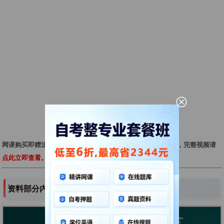
网课购买即赠送该科目配套价值39.9元在线题库（
预览题库
），完整视频请
点此立即查看。
资料部分内容展示