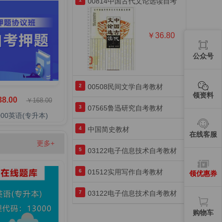
00814中国古代文论选读自考
教材
￥36.80
公众号
2
00508民间文学自考教材
领资料
8.00
￥168.00
3
07565鲁迅研究自考教材
000英语(专升本)
4
中国简史教材
在线客服
更多+
5
03122电子信息技术自考教材
6
01512实用写作自考教材
领优惠券
7
03122电子信息技术自考教材
购物车