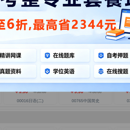
)
00017俄语(二)
06143电路基础
0426
￥9.90
￥9.90
￥
￥30.00
￥30.00
00016日语(二)
00765中国简史
0