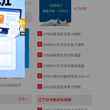
0电力系统自动装置(一)
￥19.90
更多+
2
07565鲁迅研究复习资料
3
07686小学卫生学复习资料
4
00508民间文学历年真题
5
07686小学卫生学模拟试题
6
07837面向对象程序设计(C++)
9.90
￥30.00
3122信息技术
7
03122信息技术复习资料
复习资料
更多+
辽宁自考教材热销榜
1